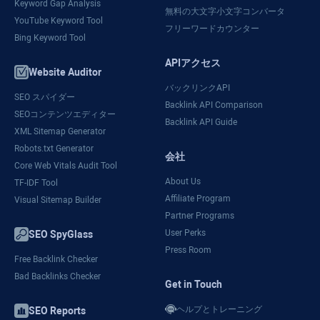
Keyword Gap Analysis
無料の大文字小文字コンバータ
YouTube Keyword Tool
フリーワードカウンター
Bing Keyword Tool
APIアクセス
Website Auditor
バックリンクAPI
SEO スパイダー
Backlink API Comparison
SEOコンテンツエディター
Backlink API Guide
XML Sitemap Generator
Robots.txt Generator
会社
Core Web Vitals Audit Tool
About Us
TF-IDF Tool
Affiliate Program
Visual Sitemap Builder
Partner Programs
User Perks
SEO SpyGlass
Press Room
Free Backlink Checker
Bad Backlinks Checker
Get in Touch
ヘルプとトレーニング
SEO Reports