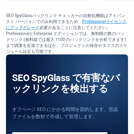
SEO SpyGlass
バックリンク チェッカーの自動化機能はアドバン
スト バージョンでのみ利用できるため、
Professional
ライセンス
にアップグレード
必要があることに注意してください。
Professional
と
Enterprise
エディションでは、無制限の数のバッ
クリンク (無料版では最大 1100 のバックリンクを分析できます)
まで調査を拡張できるほか、プロジェクトの保存やタスクのスケ
ジュール設定も可能です。
SEO SpyGlass で有害なバ
ックリンクを検出する
オフページ SEO にかかる時間を節約します。否認
ファイルを数秒で作成して管理します。