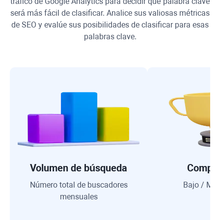
tráfico de
Google Analytics
para decidir qué palabra clave
será más fácil de clasificar. Analice sus valiosas métricas
de SEO y evalúe sus posibilidades de clasificar para esas
palabras clave.
Volumen de búsqueda
Compet
Número total de buscadores
Bajo / Med
mensuales