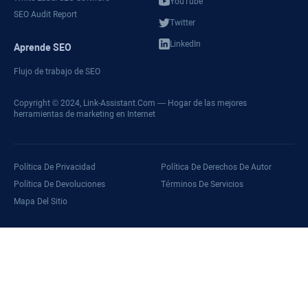
YouTube
SEO Audit Report
Twitter
LinkedIn
Aprende SEO
Flujo de trabajo de SEO
Copyright © 2024,
Link-Assistant.Com
— Hogar de las mejores
herramientas de marketing en Internet
Política De Privacidad
Política De Derechos De Autor
Política De Devoluciones
Términos De Servicios
Mapa Del Sitio