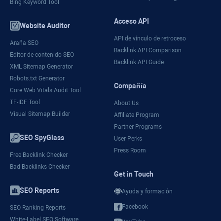
Bing Keyword Tool
Acceso API
Website Auditor
API de vínculo de retroceso
Araña SEO
Backlink API Comparison
Editor de contenido SEO
Backlink API Guide
XML Sitemap Generator
Robots.txt Generator
Compañía
Core Web Vitals Audit Tool
TF-IDF Tool
About Us
Visual Sitemap Builder
Affiliate Program
Partner Programs
SEO SpyGlass
User Perks
Press Room
Free Backlink Checker
Bad Backlinks Checker
Get in Touch
SEO Reports
Ayuda y formación
Facebook
SEO Ranking Reports
White-Label SEO Software